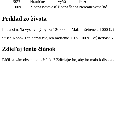
90%
Hraničné
vyšší
Pozor
100%
Žiadna hotovosť
žiadna šanca
Nerealizovateľné
Príklad zo života
Lucia si našla vysnívaný byt za 120 000 €. Mala našetrené 24 000 €,
Sused Robo? Ten nemal nič, len nadšenie. LTV 100 %. Výsledok? Nie
Zdieľaj tento článok
Páčil sa vám obsah tohto článku? Zdieľajte ho, aby ho malo k dispozí