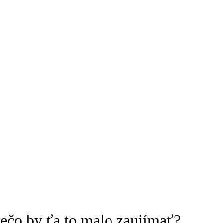
rečo by ťa to malo zaujímať?