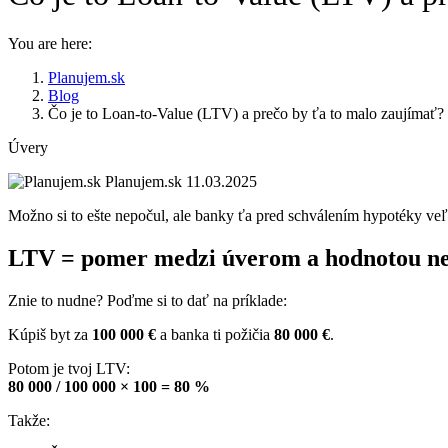
You are here:
Planujem.sk
Blog
Čo je to Loan-to-Value (LTV) a prečo by ťa to malo zaujímať?
Úvery
Planujem.sk
11.03.2025
Možno si to ešte nepočul, ale banky ťa pred schválením hypotéky ve
LTV = pomer medzi úverom a hodnotou ne
Znie to nudne? Poďme si to dať na príklade:
Kúpiš byt za
100 000 €
a banka ti požičia
80 000 €
.
Potom je tvoj LTV:
80 000 / 100 000 × 100 = 80 %
Takže: