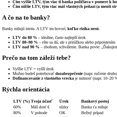
Čím vyššie LTV, tým viac ti banka požičiava v pomere k ho
Čím nižšie LTV, tým viac máš vlastných peňazí (a menší str
A čo na to banky?
Banky milujú istotu. A LTV im hovorí,
koľko rizika nesú
.
LTV do 80 %
– ideálne, často najlepší úrok
LTV 80–90 %
– ešte sa dá, ale s prirážkou alebo pripoistením
LTV nad 90 %
– zbohom, schválenie. Banka povie: „Ďakujem
Prečo na tom záleží tebe?
Vyššie LTV = vyšší úrok
Možno budeš potrebovať
dozabezpečenie
(napr. ručenie druh
Dofinancovanie z vlastného vrecka
je nutnosť (napr. 10–20 
Rýchla orientácia
LTV (%)
Tvoja účasť
Úrok
Bankový postoj
60%
Máš dosť
€
nízky
Banka ťa miluje
80%
V pohode
OK
Bežný prípad