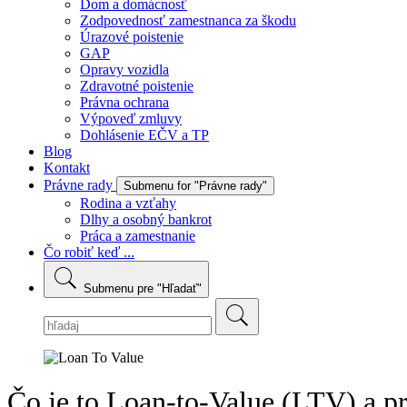
Dom a domácnosť
Zodpovednosť zamestnanca za škodu
Úrazové poistenie
GAP
Opravy vozidla
Zdravotné poistenie
Právna ochrana
Výpoveď zmluvy
Dohlásenie EČV a TP
Blog
Kontakt
Právne rady
Submenu for "Právne rady"
Rodina a vzťahy
Dlhy a osobný bankrot
Práca a zamestnanie
Čo robiť keď ...
Submenu pre "Hľadať"
Čo je to Loan-to-Value (LTV) a p