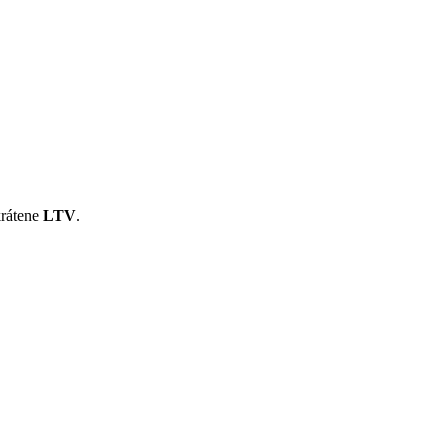
krátene
LTV
.