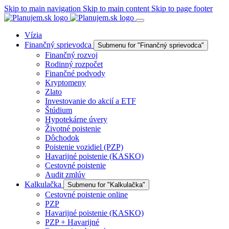
Skip to main navigation
Skip to main content
Skip to page footer
Vízia
Finančný sprievodca
Submenu for "Finančný sprievodca"
Finančný rozvoj
Rodinný rozpočet
Finančné podvody
Kryptomeny
Zlato
Investovanie do akcií a ETF
Štúdium
Hypotekárne úvery
Životné poistenie
Dôchodok
Poistenie vozidiel (PZP)
Havarijné poistenie (KASKO)
Cestovné poistenie
Audit zmlúv
Kalkulačka
Submenu for "Kalkulačka"
Cestovné poistenie online
PZP
Havarijné poistenie (KASKO)
PZP + Havarijné