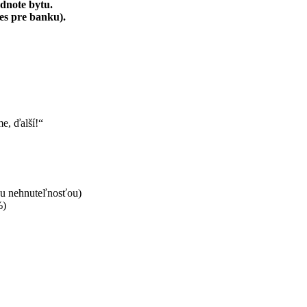
dnote bytu.
es pre banku).
e, ďalší!“
ou nehnuteľnosťou)
%)