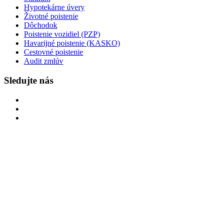
Hypotekárne úvery
Životné poistenie
Dôchodok
Poistenie vozidiel (PZP)
Havarijné poistenie (KASKO)
Cestovné poistenie
Audit zmlúv
Sledujte nás