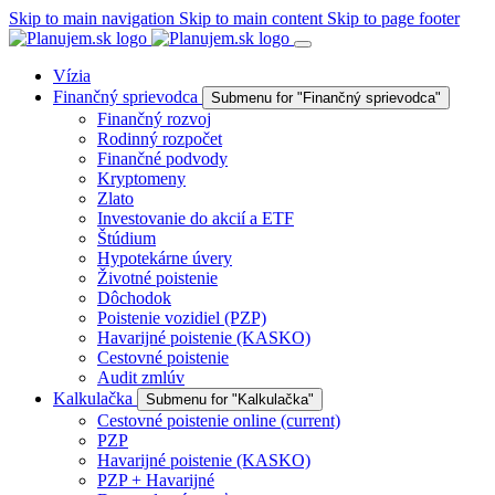
Skip to main navigation
Skip to main content
Skip to page footer
Vízia
Finančný sprievodca
Submenu for "Finančný sprievodca"
Finančný rozvoj
Rodinný rozpočet
Finančné podvody
Kryptomeny
Zlato
Investovanie do akcií a ETF
Štúdium
Hypotekárne úvery
Životné poistenie
Dôchodok
Poistenie vozidiel (PZP)
Havarijné poistenie (KASKO)
Cestovné poistenie
Audit zmlúv
Kalkulačka
Submenu for "Kalkulačka"
Cestovné poistenie online
(current)
PZP
Havarijné poistenie (KASKO)
PZP + Havarijné