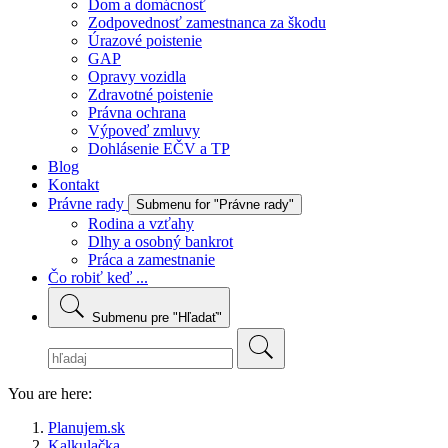
Dom a domácnosť
Zodpovednosť zamestnanca za škodu
Úrazové poistenie
GAP
Opravy vozidla
Zdravotné poistenie
Právna ochrana
Výpoveď zmluvy
Dohlásenie EČV a TP
Blog
Kontakt
Právne rady
Submenu for "Právne rady"
Rodina a vzťahy
Dlhy a osobný bankrot
Práca a zamestnanie
Čo robiť keď ...
Submenu pre "Hľadať"
You are here:
Planujem.sk
Kalkulačka