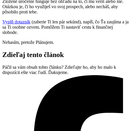
Zložené úročenie funguje bez ohľadu na to, či mu veríš alebo nie.
Otázkou je, či ho využiješ vo svoj prospech, alebo necháš, aby
pôsobilo proti tebe.
Vyplň dotazník
(zaberie Ti len pár sekúnd), napíš, čo Ťa zaujíma a ja
sa Ti osobne ozvem. Pomôžem Ti nastaviť cestu k finančnej
slobode.
Nehasím, pretože Plánujem.
Zdieľaj tento článok
Páčil sa vám obsah tohto článku? Zdieľajte ho, aby ho malo k
dispozícii ešte viac ľudí. Ďakujeme.