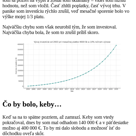
som sa pozrel na výpis a zostal som sklamaný – videl som nižšiu
hodnotu, než som vložil. Časť zhltli poplatky, časť vývoj trhu. V
panike som investíciu rýchlo zrušil, veď mesačné sporenie bolo vo
výške mojej 1/3 platu.
Najväčšiu chybu som však neurobil tým, že som investoval.
Najväčšia chyba bola, že som to zrušil príliš skoro.
Čo by bolo, keby…
Keď sa na to spätne pozriem, až zamrazí. Keby som vtedy
pokračoval, dnes by som mal odhadom 140 000 € a v päťdesiatke
možno aj 400 000 €. To by mi dalo slobodu a možnosť ísť do
dôchodku oveľa skôr.