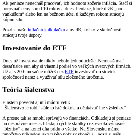
Ak peniaze nenecháš pracovať, ich hodnotu zožerie inflácia. Stačí si
porovnať ceny spred 10 rokov a dnes. Peniaze, ktoré držíš „pod
vankúšom“ alebo len na bežnom účte, ti každým rokom strácajú
kúpnu silu.
Pozri si našu
inflačnú kalkulačku
a uvidíš, koľko v skutočnosti
strácajú tvoje úspory.
Investovanie do ETF
Dnes už investovanie nikdy nebolo jednoduchšie. Nemusíš mať
desaťtisíce eur, aby si vlastnil podiel vo veľkých svetových firmách.
Už aj s 20 € mesačne môžeš cez
ETF
investovať do stoviek
spoločností naraz a využívať silu zloženého úročenia.
Teória šialenstva
Einstein povedal aj inú múdru vetu:
„Šialenstvo je robiť stále to isté dokola a očakávať iné výsledky.“
A presne tak sa mnohí správajú vo financiách. Odkladajú si peniaze
na nesprávne miesta, hľadajú rýchle skratky cez vysokovýnosné
„biznisy“ a na konci dňa prídu o všetko. Na Slovensku máme
množstvo príkladov, ako takéto pokusy skončili – pozri si našu