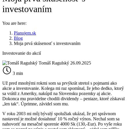
investovaním
You are here:
Planujem.sk
Blog
Moja prvá skúsenosť s investovaním
Investovanie do akcií
Tomáš Ragulský
26.09.2025
3 min
Už pred mnohými rokmi som sa prvýkrát stretol s pojmami ako
akcie a investovanie. Kolega mi raz spomínal, že jeho dedko, ktorý
sa vrátil z Ameriky, nakúpil na Slovensku pozemky aj akcie.
Dokonca mu pravidelne chodili dividendy – peniaze, ktoré získaval
„len tak“. Úprimne, závidel som mu.
V roku 2003 mi môj bývalý spolužiak ukázal, že pri správnom
nastavení je možné dosiahnuť 10 % ročný výnos. Nechal som sa
nahovoriť na mesačné sporenie 4000 Sk (130,-Eur). Po vyše roku