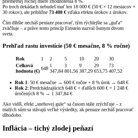
priemernej ročnej miere zhodnotenia 8 %.
Po troch dekádach nebudeš mať len 18 000 € (50 € × 12 mesiacov ×
30 rokov), ale približne
73 408 €
vďaka efektu úrokov z úrokov.
Čím dlhšie necháš peniaze pracovať, tým rýchlejšie sa „guľa“
zväčšuje – a práve tento princíp Einstein nazval ôsmym divom
sveta.
Prehľad rastu investície (50 € mesačne, 8 % ročne)
Rok
1
2
5
10
20
30
Celková
1
3
9
29
73
648
hodnota (€)
347,84
801,56
387,29
653,75
407,52
Rok 1
: 50 € mesačne → 600 € ročne + 8 % úrok → 648 €
Rok 2
: Predchádzajúcich 648 € + ďalších 600 € = 1 248 €
úročených 8 % → 1 347,84 €
Ako vidíš, efekt „snehovej gule“ sa časom stále zrýchľuje – z
malých súm sa stávajú veľké výsledky, ak peniaze necháš pracovať
dlhodobo.
Inflácia – tichý zlodej peňazí