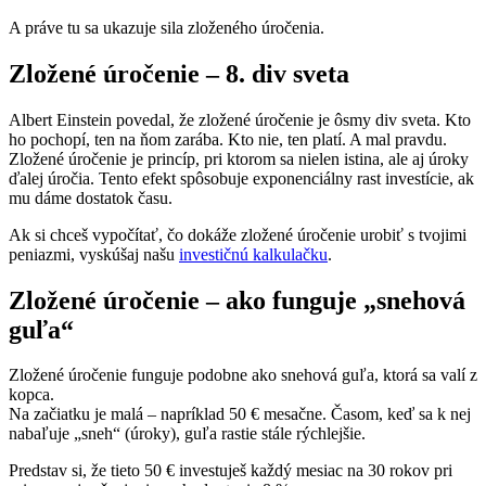
A práve tu sa ukazuje sila zloženého úročenia.
Zložené úročenie – 8. div sveta
Albert Einstein povedal, že zložené úročenie je ôsmy div sveta. Kto
ho pochopí, ten na ňom zarába. Kto nie, ten platí. A mal pravdu.
Zložené úročenie je princíp, pri ktorom sa nielen istina, ale aj úroky
ďalej úročia. Tento efekt spôsobuje exponenciálny rast investície, ak
mu dáme dostatok času.
Ak si chceš vypočítať, čo dokáže zložené úročenie urobiť s tvojimi
peniazmi, vyskúšaj našu
investičnú kalkulačku
.
Zložené úročenie – ako funguje „snehová
guľa“
Zložené úročenie funguje podobne ako snehová guľa, ktorá sa valí z
kopca.
Na začiatku je malá – napríklad 50 € mesačne. Časom, keď sa k nej
nabaľuje „sneh“ (úroky), guľa rastie stále rýchlejšie.
Predstav si, že tieto 50 € investuješ každý mesiac na 30 rokov pri