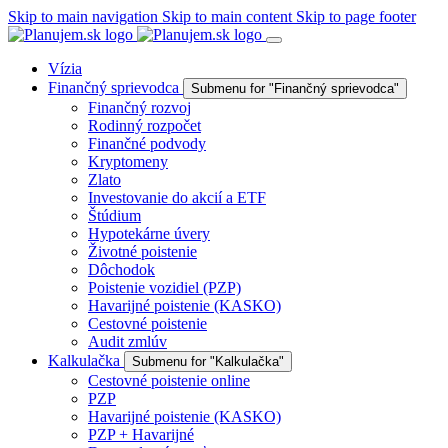
Skip to main navigation
Skip to main content
Skip to page footer
Vízia
Finančný sprievodca
Submenu for "Finančný sprievodca"
Finančný rozvoj
Rodinný rozpočet
Finančné podvody
Kryptomeny
Zlato
Investovanie do akcií a ETF
Štúdium
Hypotekárne úvery
Životné poistenie
Dôchodok
Poistenie vozidiel (PZP)
Havarijné poistenie (KASKO)
Cestovné poistenie
Audit zmlúv
Kalkulačka
Submenu for "Kalkulačka"
Cestovné poistenie online
PZP
Havarijné poistenie (KASKO)
PZP + Havarijné