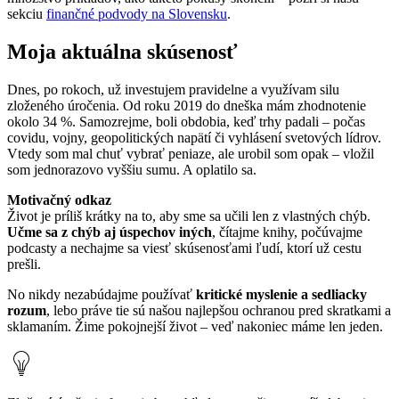
sekciu
finančné podvody na Slovensku
.
Moja aktuálna skúsenosť
Dnes, po rokoch, už investujem pravidelne a využívam silu
zloženého úročenia. Od roku 2019 do dneška mám zhodnotenie
okolo 34 %. Samozrejme, boli obdobia, keď trhy padali – počas
covidu, vojny, geopolitických napätí či vyhlásení svetových lídrov.
Vtedy som mal chuť vybrať peniaze, ale urobil som opak – vložil
som jednorazovo vyššiu sumu. A oplatilo sa.
Motivačný odkaz
Život je príliš krátky na to, aby sme sa učili len z vlastných chýb.
Učme sa z chýb aj úspechov iných
, čítajme knihy, počúvajme
podcasty a nechajme sa viesť skúsenosťami ľudí, ktorí už cestu
prešli.
No nikdy nezabúdajme používať
kritické myslenie a sedliacky
rozum
, lebo práve tie sú našou najlepšou ochranou pred skratkami a
sklamaním. Žime pokojnejší život – veď nakoniec máme len jeden.