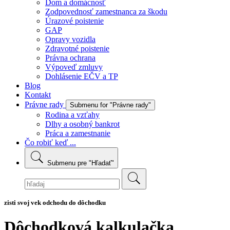
Dom a domácnosť
Zodpovednosť zamestnanca za škodu
Úrazové poistenie
GAP
Opravy vozidla
Zdravotné poistenie
Právna ochrana
Výpoveď zmluvy
Dohlásenie EČV a TP
Blog
Kontakt
Právne rady
Submenu for "Právne rady"
Rodina a vzťahy
Dlhy a osobný bankrot
Práca a zamestnanie
Čo robiť keď ...
Submenu pre "Hľadať"
zisti svoj vek odchodu do dôchodku
Dôchodková kalkulačka