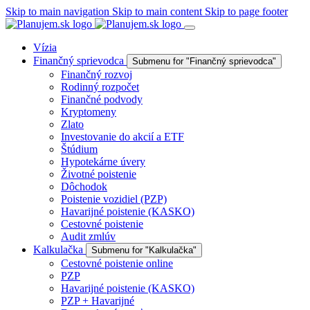
Skip to main navigation
Skip to main content
Skip to page footer
Vízia
Finančný sprievodca
Submenu for "Finančný sprievodca"
Finančný rozvoj
Rodinný rozpočet
Finančné podvody
Kryptomeny
Zlato
Investovanie do akcií a ETF
Štúdium
Hypotekárne úvery
Životné poistenie
Dôchodok
Poistenie vozidiel (PZP)
Havarijné poistenie (KASKO)
Cestovné poistenie
Audit zmlúv
Kalkulačka
Submenu for "Kalkulačka"
Cestovné poistenie online
PZP
Havarijné poistenie (KASKO)
PZP + Havarijné