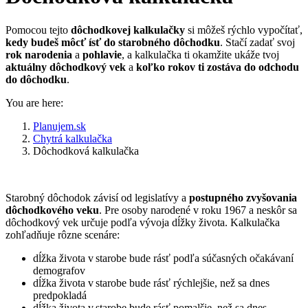
Pomocou tejto
dôchodkovej kalkulačky
si môžeš rýchlo vypočítať,
kedy budeš môcť ísť do starobného dôchodku
. Stačí zadať svoj
rok narodenia
a
pohlavie
, a kalkulačka ti okamžite ukáže tvoj
aktuálny dôchodkový vek
a
koľko rokov ti zostáva do odchodu
do dôchodku
.
You are here:
Planujem.sk
Chytrá kalkulačka
Dôchodková kalkulačka
Starobný dôchodok závisí od legislatívy a
postupného zvyšovania
dôchodkového veku
. Pre osoby narodené v roku 1967 a neskôr sa
dôchodkový vek určuje podľa vývoja dĺžky života. Kalkulačka
zohľadňuje rôzne scenáre:
dĺžka života v starobe bude rásť podľa súčasných očakávaní
demografov
dĺžka života v starobe bude rásť rýchlejšie, než sa dnes
predpokladá
dĺžka života v starobe bude rásť pomalšie, než sa dnes