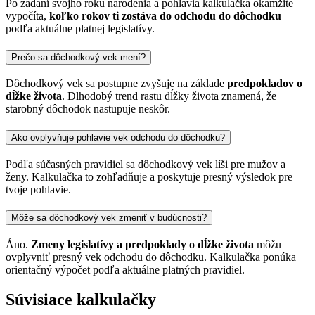
Po zadaní svojho roku narodenia a pohlavia kalkulačka okamžite
vypočíta,
koľko rokov ti zostáva do odchodu do dôchodku
podľa aktuálne platnej legislatívy.
Prečo sa dôchodkový vek mení?
Dôchodkový vek sa postupne zvyšuje na základe
predpokladov o
dĺžke života
. Dlhodobý trend rastu dĺžky života znamená, že
starobný dôchodok nastupuje neskôr.
Ako ovplyvňuje pohlavie vek odchodu do dôchodku?
Podľa súčasných pravidiel sa dôchodkový vek líši pre mužov a
ženy. Kalkulačka to zohľadňuje a poskytuje presný výsledok pre
tvoje pohlavie.
Môže sa dôchodkový vek zmeniť v budúcnosti?
Áno.
Zmeny legislatívy a predpoklady o dĺžke života
môžu
ovplyvniť presný vek odchodu do dôchodku. Kalkulačka ponúka
orientačný výpočet podľa aktuálne platných pravidiel.
Súvisiace kalkulačky