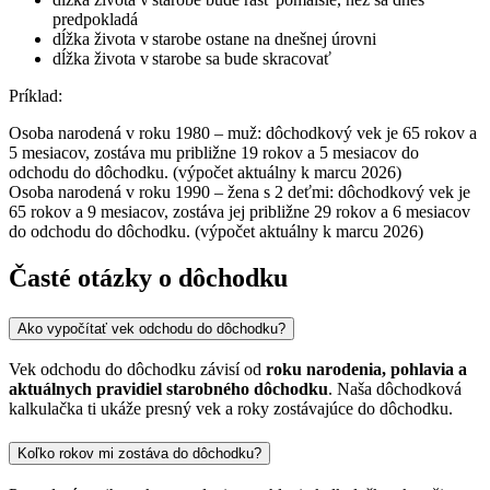
predpokladá
dĺžka života v starobe ostane na dnešnej úrovni
dĺžka života v starobe sa bude skracovať
Príklad:
Osoba narodená v roku 1980 – muž: dôchodkový vek je 65 rokov a
5 mesiacov, zostáva mu približne 19 rokov a 5 mesiacov do
odchodu do dôchodku. (výpočet aktuálny k marcu 2026)
Osoba narodená v roku 1990 – žena s 2 deťmi: dôchodkový vek je
65 rokov a 9 mesiacov, zostáva jej približne 29 rokov a 6 mesiacov
do odchodu do dôchodku. (výpočet aktuálny k marcu 2026)
Časté otázky o dôchodku
Ako vypočítať vek odchodu do dôchodku?
Vek odchodu do dôchodku závisí od
roku narodenia, pohlavia a
aktuálnych pravidiel starobného dôchodku
. Naša dôchodková
kalkulačka ti ukáže presný vek a roky zostávajúce do dôchodku.
Koľko rokov mi zostáva do dôchodku?